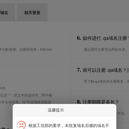
G域名
相关资质
6.
如何进行 .qa域名注册
分配使用。注册管理局：Internet
通过我司注册可以即刻生效。
7.
谁可以注册 .qa域名
想了解.qa域名的注册要求，
字符。
、以及"-"（英文中的连词号，即中横
8.
注册期限是多长？
能用作开头和结尾。注*中文域名实际是
温馨提示
注册期限从1年到10年不等。
根据工信部的要求，未批复域名后缀的域名不