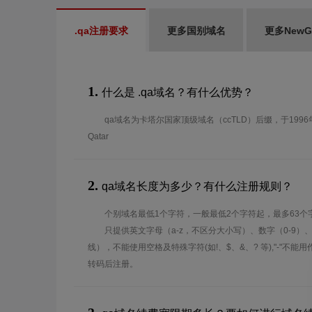
.qa注册要求
更多国别域名
更多New
1.
什么是 .qa域名？有什么优势？
qa域名为卡塔尔国家顶级域名（ccTLD）后缀，于1996年
Qatar
2.
qa域名长度为多少？有什么注册规则？
个别域名最低1个字符，一般最低2个字符起，最多63个
只提供英文字母（a-z，不区分大小写）、数字（0-9）
线），不能使用空格及特殊字符(如!、$、&、? 等),"-"不
转码后注册。