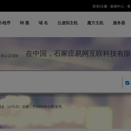
登录/注册
-
新闻中心
-
客
小程序
特 惠
域 名
云虚拟主机
魔方主机
服务器
在中国，石家庄易网互联科技有限
IC双认证顶级
名（ccTLD）后缀，于1996年分配使用。