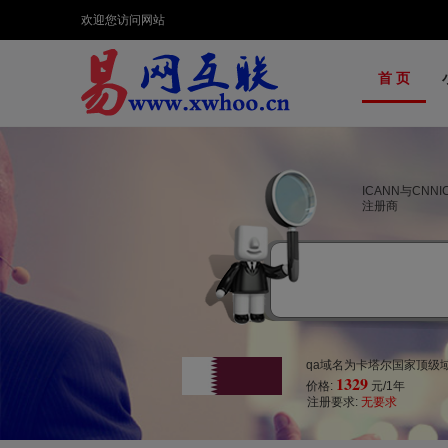
欢迎您访问网站
首 页
ICANN与CNN
注册商
qa域名为卡塔尔国家顶级域
1329
价格:
元/1年
注册要求:
无要求