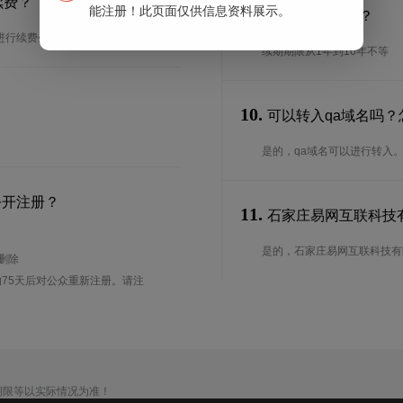
续费？
能注册！此页面仅供信息资料展示。
9.
续期期限是多长？
进行续费生效。
续期期限从1年到10年不等
10.
可以转入qa域名吗？
是的，qa域名可以进行转入
公开注册？
11.
石家庄易网互联科技有
是的，石家庄易网互联科技有限
待删除
75天后对公众重新注册。请注
期限等以实际情况为准！