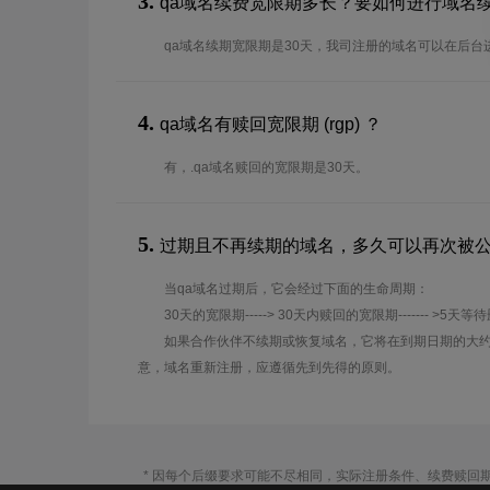
3.
qa域名续费宽限期多长？要如何进行域名
qa域名续期宽限期是30天，我司注册的域名可以在后台
4.
qa域名有赎回宽限期 (rgp) ？
有，.qa域名赎回的宽限期是30天。
5.
过期且不再续期的域名，多久可以再次被
当qa域名过期后，它会经过下面的生命周期：
30天的宽限期-----> 30天内赎回的宽限期------- >5天等
如果合作伙伴不续期或恢复域名，它将在到期日期的大约
意，域名重新注册，应遵循先到先得的原则。
* 因每个后缀要求可能不尽相同，实际注册条件、续费赎回