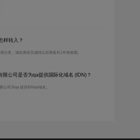
怎样转入？
。请注意，域名将在完成转让后将延长1年有效期。
限公司是否为qa提供国际化域名 (IDN)？
公司为qa 提供IDNqa域名。