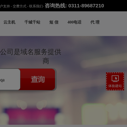
咨询热线: 0311-89687210
户支持
-
交费方式
-
联系我们
-
云主机
千城千站
短 信
400电话
代 理
公司是域名服务提供
商
.qa
体验建站