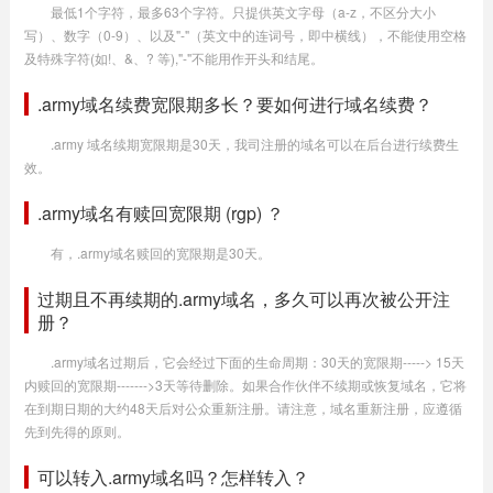
最低1个字符，最多63个字符。只提供英文字母（a-z，不区分大小
写）、数字（0-9）、以及"-"（英文中的连词号，即中横线），不能使用空格
及特殊字符(如!、&、? 等),"-"不能用作开头和结尾。
.army域名续费宽限期多长？要如何进行域名续费？
.army 域名续期宽限期是30天，我司注册的域名可以在后台进行续费生
效。
.army域名有赎回宽限期 (rgp) ？
有，.army域名赎回的宽限期是30天。
过期且不再续期的.army域名，多久可以再次被公开注
册？
.army域名过期后，它会经过下面的生命周期：30天的宽限期-----> 15天
内赎回的宽限期------->3天等待删除。如果合作伙伴不续期或恢复域名，它将
在到期日期的大约48天后对公众重新注册。请注意，域名重新注册，应遵循
先到先得的原则。
可以转入.army域名吗？怎样转入？