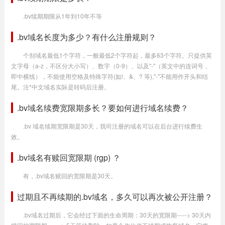
.bv续期期限从1年到10年不等
.bv域名长度为多少？有什么注册规则？
个别域名最低1个字符，一般最低2个字符起，最多63个字符。只提供英
文字母（a-z，不区分大小写）、数字（0-9）、以及"-"（英文中的连词号，
即中横线），不能使用空格及特殊字符(如!、&、? 等),"-"不能用作开头和结
尾。注*中文域名实际是转码后注册。
.bv域名续费宽限期多长？要如何进行域名续费？
.bv 域名续期宽限期是30天，我司注册的域名可以在后台进行续费生
效。
.bv域名有赎回宽限期 (rgp) ？
有，.bv域名赎回的宽限期是30天。
过期且不再续期的.bv域名，多久可以再次被公开注册？
.bv域名过期后，它会经过下面的生命周期：30天的宽限期-----> 30天内