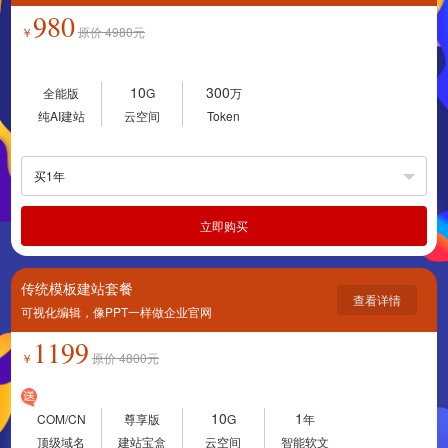
980
￥
原价
4980
元
10
300
全能版
G
万
纯AI建站
云空间
Token
买1年
立即购买
传统模板建站套餐
查看详情
可视化编辑，像PPT一样做企业官网
1199
￥
原价
4800
元
10
1
COM/CN
尊享版
G
年
顶级域名
建站宝盒
云空间
智能软文