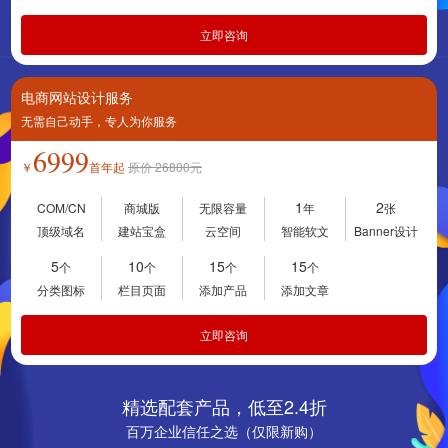
立即咨询
电商网站设计服务
无需自己动手，专人为你服务
6999
￥
首年起
原价
26800
元
1
2
COM/CN
商城版
无限容量
年
张
顶级域名
建站宝盒
云空间
智能软文
Banner设计
5
10
15
15
个
个
个
个
分类图标
栏目页面
添加产品
添加文章
立即咨询
精选配套产品，低至2.4折
百万企业信任之选（仅限新购）