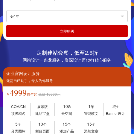
买1年
立即购买
定制建站套餐，低至2.6折
网站设计一条龙服务，资深设计师1对1贴心服务
企业官网设计服务
无需自己动手，专人为你服务
4999
￥
首年起
原价
18800
元
10
1
2
COM/CN
展示版
G
年
张
顶级域名
建站宝盒
云空间
智能软文
Banner设计
5
10
15
15
个
个
个
个
分类图标
栏目页面
添加产品
添加文章