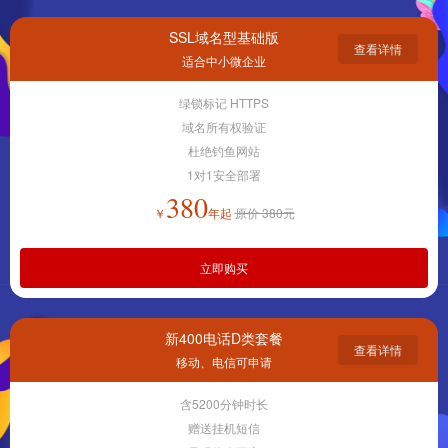
SSL域名型基础版
查看详情
适合中小微企业
绿锁标记 HTTPS
域名所有权验证
杜绝钓鱼网站
1对1安全部署
380
￥
年起
原价 380元
立即购买
新400电话D类套餐
查看详情
移动、电信可申请
含5200分钟时长
赠送挂机短信