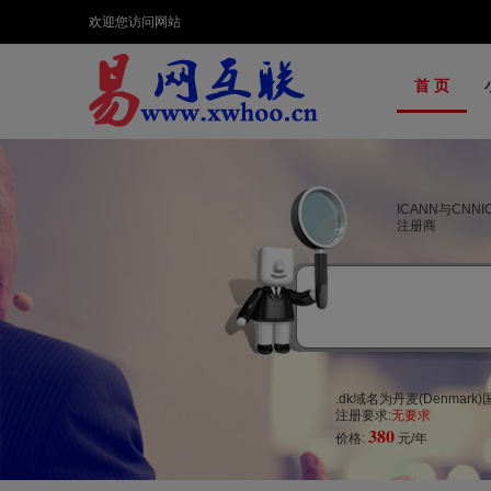
欢迎您访问网站
首 页
ICANN与CNN
注册商
.dk域名为丹麦(Denmar
注册要求:
无要求
380
价格:
元/年