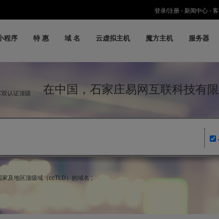
登录/注册
-
新闻中心
-
客
小程序
特 惠
域 名
云虚拟主机
魔方主机
服务器
在中国，石家庄易网互联科技有限
IC双认证顶级
k)国家及地区顶级域（ccTLD）的域名 ;