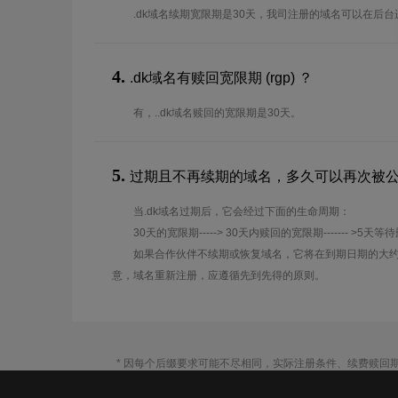
.dk域名续期宽限期是30天，我司注册的域名可以在后
4.
.dk域名有赎回宽限期 (rgp) ？
有，..dk域名赎回的宽限期是30天。
5.
过期且不再续期的域名，多久可以再次被
当.dk域名过期后，它会经过下面的生命周期：
30天的宽限期-----> 30天内赎回的宽限期------- >5天等
如果合作伙伴不续期或恢复域名，它将在到期日期的大约
意，域名重新注册，应遵循先到先得的原则。
* 因每个后缀要求可能不尽相同，实际注册条件、续费赎回