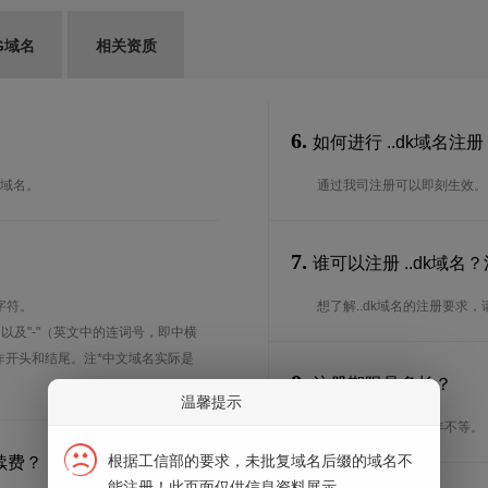
G域名
相关资质
6.
如何进行 ..dk域名注册
的域名。
通过我司注册可以即刻生效。
7.
谁可以注册 ..dk域
字符。
想了解..dk域名的注册要求
、以及"-"（英文中的连词号，即中横
能用作开头和结尾。注*中文域名实际是
8.
注册期限是多长？
温馨提示
注册期限从1年到10年不等。
根据工信部的要求，未批复域名后缀的域名不
续费？
能注册！此页面仅供信息资料展示。