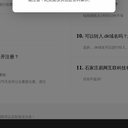
9.
续期期限是多长？
台进行续费生效。
续期期限从1年到10年不等
10.
可以转入.dk域名吗
是的，.dk域名可以进行转
公开注册？
11.
石家庄易网互联科技有限
待删除
目前不提供!
75天后对公众重新注册。请注
期限等以实际情况为准！