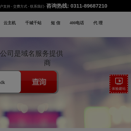
咨询热线: 0311-89687210
户支持
-
交费方式
-
联系我们
-
云主机
千城千站
短 信
400电话
代 理
公司是域名服务提供
商
.dk
体验建站