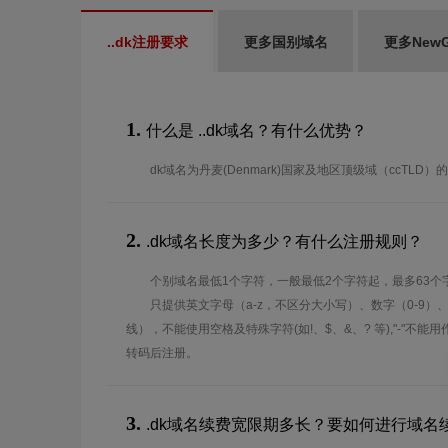
..dk注册要求
更多国别域名
更多New
1.
什么是 ..dk域名？有什么优势？
dk域名为丹麦(Denmark)国家及地区顶级域（ccTLD）
2.
.dk域名长度为多少？有什么注册规则？
个别域名最低1个字符，一般最低2个字符起，最多63个
只提供英文字母（a-z，不区分大小写）、数字（0-9）
线），不能使用空格及特殊字符(如!、$、&、? 等),"-"不
转码后注册。
3.
.dk域名续费宽限期多长？要如何进行域名