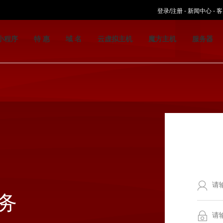
登录/注册
-
新闻中心
-
客
小程序
特 惠
域 名
云虚拟主机
魔方主机
服务器
务