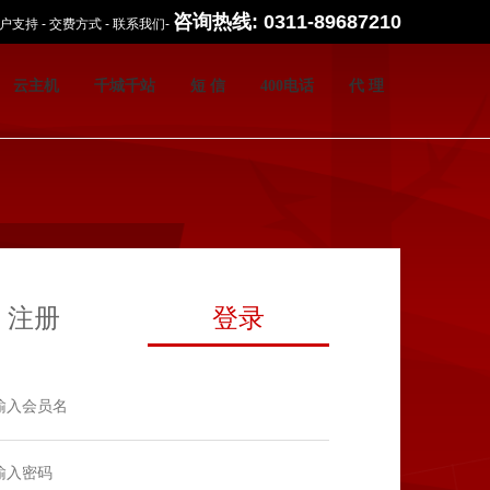
咨询热线: 0311-89687210
户支持
-
交费方式
-
联系我们
-
云主机
千城千站
短 信
400电话
代 理
注册
登录